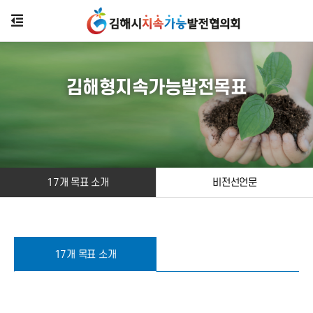
김해형지속가능발전목표
17개 목표 소개
비전선언문
17개 목표 소개