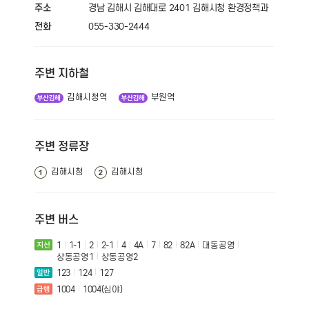
주소
경남 김해시 김해대로 2401 김해시청 환경정책과
전화
055-330-2444
주변 지하철
김해시청역
부원역
주변 정류장
김해시청
김해시청
주변 버스
1
1-1
2
2-1
4
4A
7
82
82A
대동공영
상동공영1
상동공영2
123
124
127
1004
1004(심야)