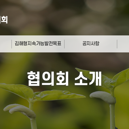
김해형지속가능발전목표
공지사항
17개 목표 소개
공지사항
갤러
비전선언문
캘린
협의회 소개