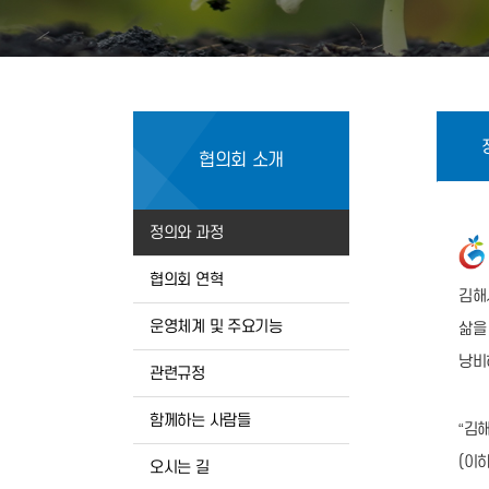
협의회 소개
정의와 과정
협의회 연혁
김해
운영체계 및 주요기능
삶을
낭비
관련규정
함께하는 사람들
“김
(이
오시는 길