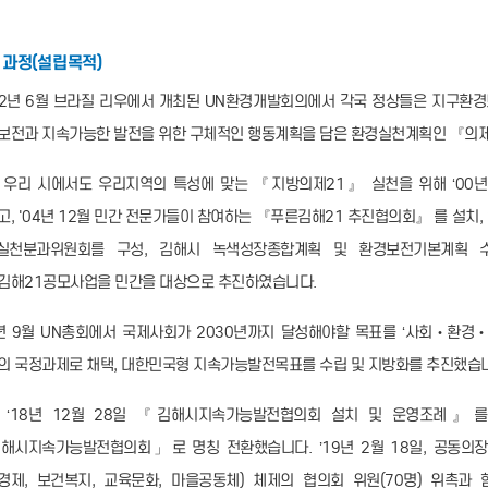
과정(설립목적)
92년 6월 브라질 리우에서 개최된 UN환경개발회의에서 각국 정상들은 지구환
보전과 지속가능한 발전을 위한 구체적인 행동계획을 담은 환경실천계획인 『의제
 우리 시에서도 우리지역의 특성에 맞는 『지방의제21』 실천을 위해 ‘00년
고, '04년 12월 민간 전문가들이 참여하는 『푸른김해21 추진협의회』 를 설치,
실천분과위원회를 구성, 김해시 녹색성장종합계획 및 환경보전기본계획 
김해21공모사업을 민간을 대상으로 추진하였습니다.
5년 9월 UN총회에서 국제사회가 2030년까지 달성해야할 목표를 ‘사회‧환
의 국정과제로 채택, 대한민국형 지속가능발전목표를 수립 및 지방화를 추진했습
 ‘18년 12월 28일 『김해시지속가능발전협의회 설치 및 운영조례』
해시지속가능발전협의회」로 명칭 전환했습니다. ’19년 2월 18일, 공동의장단
경제, 보건복지, 교육문화, 마을공동체) 체제의 협의회 위원(70명) 위촉