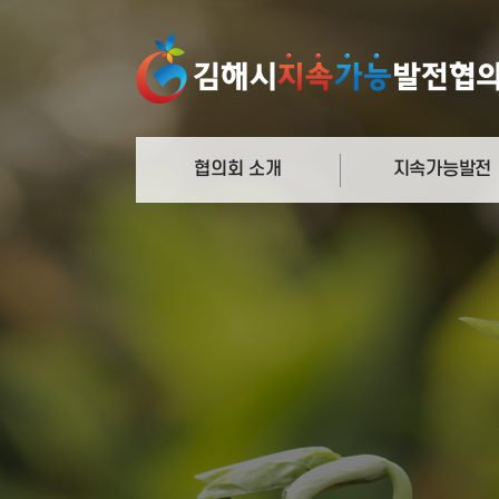
협의회 소개
지속가능발전
정의와 과정
지속가능발전
협의회 연혁
의제21
운영체계 및 주요기능
새천년개발목표
관련규정
지속가능발전목표
함께하는 사람들
국내외 추진사례
오시는 길