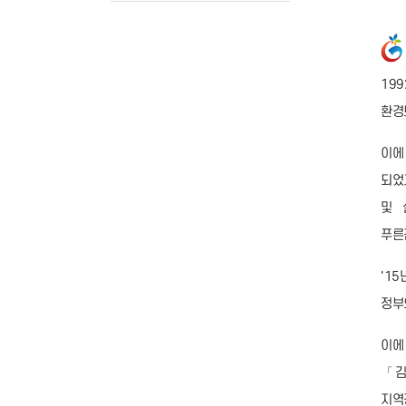
19
환경
이에
되었
및 
푸른
'1
정부
이에
「김
지역