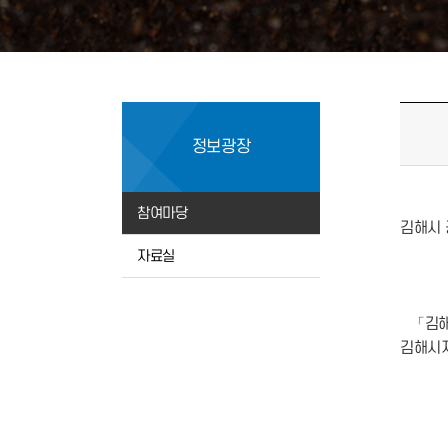
정보광장
참여마당
김해시 공
자료실
「김해
김해시