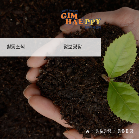
활동소식
정보광장
리
참여마당
더
자료실
정보광장
참여마당