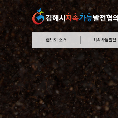
협의회 소개
지속가능발전
정의와 과정
지속가능발전
협의회 연혁
의제21
운영체계 및 주요기능
새천년개발목표
관련규정
지속가능발전목표
함께하는 사람들
국내외 추진사례
오시는 길