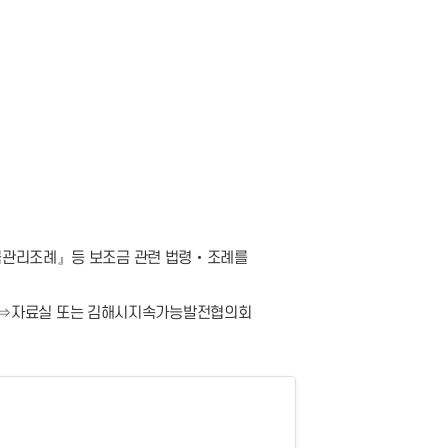
조금관리조례』등 보조금 관련 법령‧조례를
질환경과⇒자료실 또는 김해시지속가능발전협의회