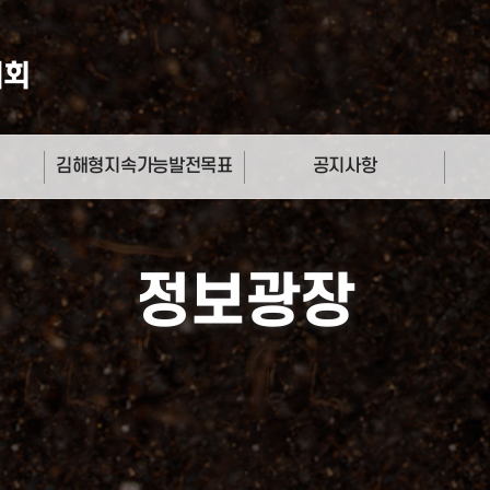
김해형지속가능발전목표
공지사항
17개 목표 소개
공지사항
갤러
비전선언문
캘린
정보광장