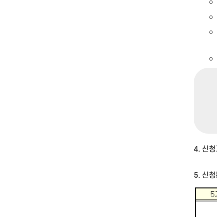
○
○
○
○
4. 신청기
5. 신