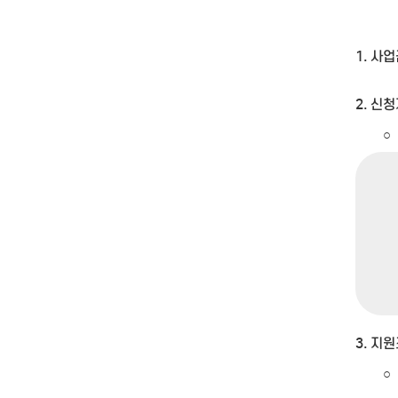
1. 사업
2. 신
○
3. 지
○