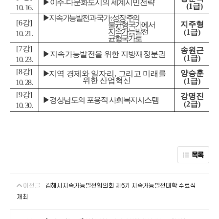
▶
이주
-
다문화도시의 세계시민전략
(1
급
)
10. 16.
▶
지속가능발전과 국가
:
성장
주의
[6
강
]
지주형
불균형국가에서
지속가능발전
(1
급
)
10. 21.
균형국가로
[7
강
]
송원근
▶
지속가능발전을 위한 지방재정분권
(1
급
)
10. 23.
[8
강
]
양승훈
▶
지역 경제와 일자리
,
그리고 미래를
위한 산업혁신
(1
급
)
10. 28.
[9
강
]
강명진
▶
경상남도의 포용적 사회복지시스템
(2
급
)
10. 30.
목록
이전글
김해시지속가능발전협의회 제6기 지속가능발전대학 수료식
개최