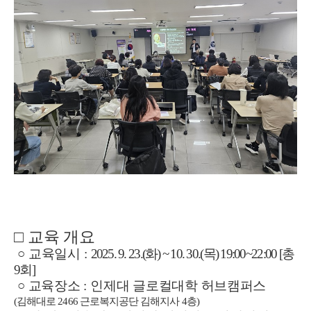
□
교육 개요
○
교육일시
:
2025. 9. 23.(
화
) ~ 10. 30.(
목
) 19:00~22:00 [
총
9
회
]
○
교육장소
:
인제대 글로컬대학 허브캠퍼스
(
김해대로
2466
근로복지공단 김해지사
4
층
)