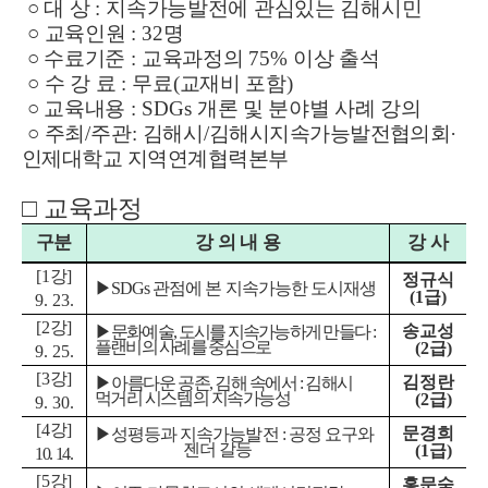
○
대 상
:
지속가능발전에 관심있는 김해시민
○
교육인원
: 32
명
○
수료기준
:
교육과정의
75%
이상 출석
○
수 강 료
:
무료
(
교재비 포함
)
○
교육내용
: SDGs
개론 및 분야별 사례 강의
○
주최
/
주관
:
김해시
/
김해시지속가능발전협의회
·
인제대학교 지역연계협력본부
□
교육과정
구분
강 의 내 용
강 사
[1
강
]
정규식
▶
SDGs
관점에 본 지속가능한 도시재생
(1
급
)
9. 23.
[2
강
]
송교성
▶
문화예술
,
도시를 지속가능하게 만들다
:
플랜비의 사례를 중심으로
(2
급
)
9. 25.
[3
강
]
김정란
▶
아
름다운 공존
,
김해 속에서
:
김해시
먹거리 시스템의 지속가능성
(2
급
)
9. 30.
[4
강
]
문경희
▶
성평등과 지속가능발전
:
공정 요구와
젠더 갈등
(1
급
)
10. 14.
[5
강
]
홍문숙