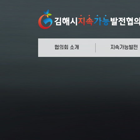
협의회 소개
지속가능발전
정의와 과정
지속가능발전
협의회 연혁
의제21
운영체계 및 주요기능
새천년개발목표
관련규정
지속가능발전목표
함께하는 사람들
국내외 추진사례
오시는 길