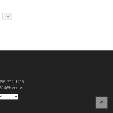
 055-722-1215
3814@korea.kr