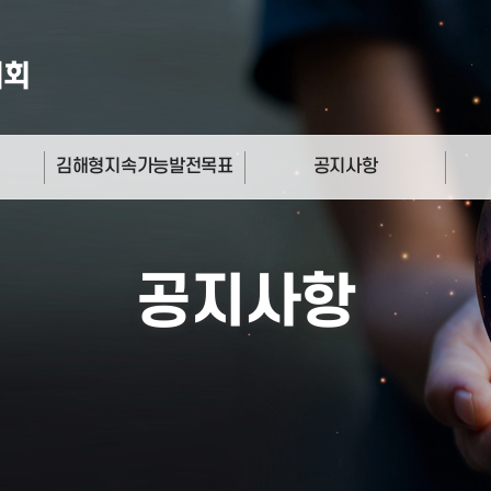
김해형지속가능발전목표
공지사항
17개 목표 소개
공지사항
갤러
비전선언문
캘린
공지사항