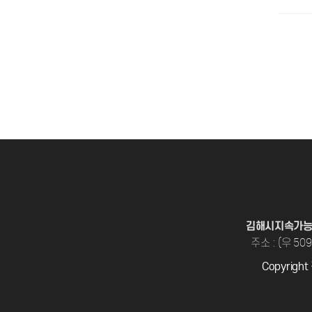
처음
맨끝
김해시지속가
주소 : (우 5
Copyrigh