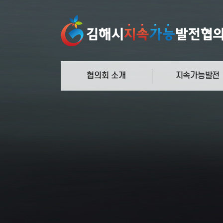
협의회 소개
지속가능발전
정의와 과정
지속가능발전
협의회 연혁
의제21
운영체계 및 주요기능
새천년개발목표
관련규정
지속가능발전목표
함께하는 사람들
국내외 추진사례
오시는 길