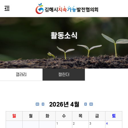
활동소식
갤러리
캘린더
2026년 4월
일
월
화
수
목
금
토
1
2
3
4