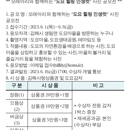
**
모래아리와 함께하는
‘
도요 힐링 인생컷
’
사진 공모전 **
1.
공 모 명
:
모래아리와 함께하는
‘
도요 힐링 인생컷
’
사진
공모전
2.
접수기간
: 2023. 6. 1.(
목
) ~ 6. 9.(
금
)
3.
응모자격
: 김해시 생림면
도요마을을 방문하는 누구나
4.
촬영지역
:
도요마을
,
도요생태공원
,
테마임도 등
5. 작품내용 : 도요의 자연환경을 배경으로 하는 사진, 도요
마을을 상징하고 홍보할 수 있는 사진, 마을의 볼거리 및
즐길거리 등을 체험하는 사진
6. 응모방법 : 이메일 접수(hilllily@korea.kr)
7. 결과발표 : 2023. 6. 16.(금) 17:00, 수상자 개별 통보
8. 시 상 품 : 김해사랑상품권 및 도요감자
구 분
시 상 품
비 고
장원
(1)
상품권
20
만원
×1
명
으뜸상
▪
수상자 전원 감자
상품권
10
만원
×2
명
(2)
1
박스 증정
버금상
▪
제세공과금
:
본인
상품권
5
만원
×3
명
(3)
(
수상자
)
부담