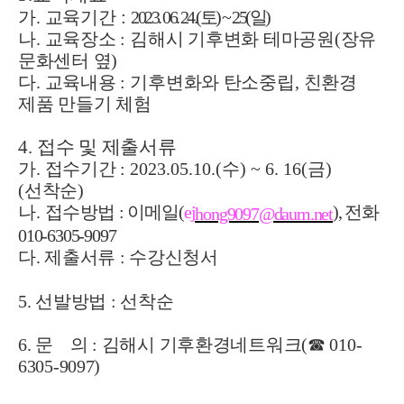
:
가
.
교육기간
2023. 06. 24.(
토
) ~ 25(
일
)
나
.
교육장소
:
김해시 기후변화 테마공원
(
장유
문화센터 옆
)
다
.
교육내용
:
기후변화와 탄소중립
,
친환경
제품 만들기 체험
4.
접수 및 제출서류
가
.
접수기간
: 2023.05.10.(
수
) ~ 6. 16(
금
)
(
선착순
)
나
.
접
수방법
:
이메일
(
ej
),
전화
hong9097@daum.net
010-6305-9097
다. 제출서류 : 수강신청서
5. 선발방법 : 선착순
6. 문 의 : 김해시 기후환경네트워크(☎ 010-
6305-9097)