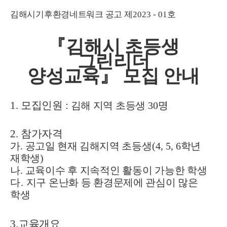
김해시기후환경네트워크 공고 제
2023 - 01
호
『
김해시 초등생
그린리더
양성교육
』
모집 안내
1.
모집인원
:
김해 지역 초등생
30
명
2.
참가자격
가
.
공고일 현재
김해지역 초등생
(4, 5, 6
학년
재학생
)
나
.
교육이수 후 지속적인 활동이 가능한 학생
다
.
지구 온난화 등 환경문제에 관심이 많은
학생
3.
교육개요